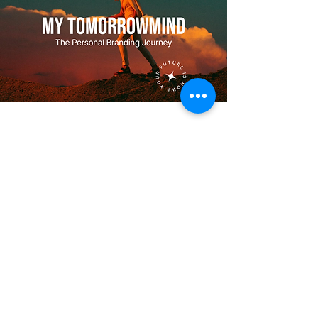
THE JOURNEY TO YOUR
TOMORROW -
BECOME THE BEST VERSION OF
YOURSELF
«Das hybride Coaching-Programm
ermöglicht es, die innere Bestimmung zu
finden respektive selbst zu kreieren und
sie mit beruflichen und privaten
Lebenszielen in Einklang zu bringen, um
zu gedeihen und eine authentische Ich-